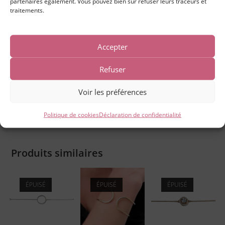
partenaires également. Vous pouvez bien sûr refuser leurs traceurs et
traitements.
DESCRIPTION
AVIS (0)
Accepter
Description
Refuser
Voir les préférences
Bracelet Argent 925/1000 chaînette maille Forçat Motif
Flamant Rose Longueur 16 cm
Politique de cookies
Déclaration de confidentialité
Produits similaires
ÉPUISÉ
ÉPUISÉ
ÉPUISÉ