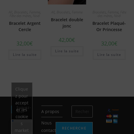
All
,
Bracelets
,
Femme
,
All
,
Bracelets
,
Femme
Bracelets
,
Femme
,
Fête
Fête des mères
,
Noël
des mères
,
Noël
Bracelet double
Bracelet Argent
Bracelet Plaqué-
jonc
Cercle
Or Princesse
42,00
€
32,00
€
32,00
€
Lire la suite
Lire la suite
Lire la suite
Clique
z pour
accept
Suivez-
er les
Moi
A propos
cookie
Nous
s
RECHERCHE
contacter
market