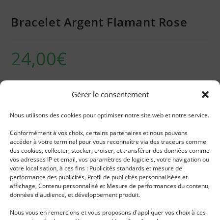
Bracelet Argent Flamant Rose
24,00
€
Bracelet Argent Motif Flamant
Gérer le consentement
Rupture de stock
Recevoir des notifications de stock pour ce produit
Nous utilisons des cookies pour optimiser notre site web et notre service.
Notify me
Conformément à vos choix, certains partenaires et nous pouvons
accéder à votre terminal pour vous reconnaître via des traceurs comme
des cookies, collecter, stocker, croiser, et transférer des données comme
Catégories :
All
,
Bracelets
,
Enfant
,
Femme
vos adresses IP et email, vos paramètres de logiciels, votre navigation ou
Étiquettes :
animal
,
animaux
,
Argent
,
bracelet
,
enfant
,
femme
,
votre localisation, à ces fins : Publicités standards et mesure de
performance des publicités, Profil de publicités personnalisées et
flamant
,
tendance
affichage, Contenu personnalisé et Mesure de performances du contenu,
données d'audience, et développement produit.
Nous vous en remercions et vous proposons d'appliquer vos choix à ces